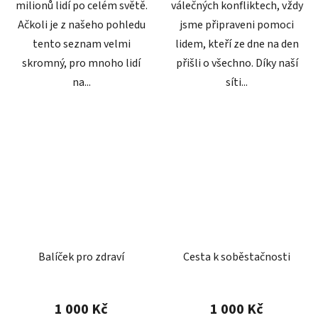
milionů lidí po celém světě.
válečných konfliktech, vždy
Ačkoli je z našeho pohledu
jsme připraveni pomoci
tento seznam velmi
lidem, kteří ze dne na den
skromný, pro mnoho lidí
přišli o všechno. Díky naší
na...
síti...
Balíček pro zdraví
Cesta k soběstačnosti
1 000 Kč
1 000 Kč