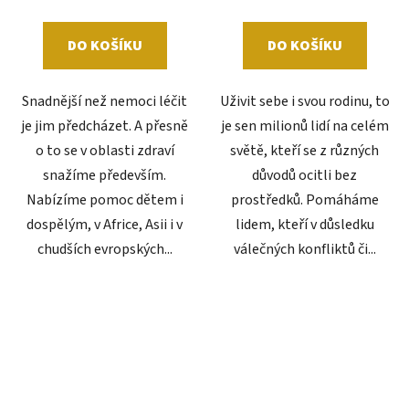
DO KOŠÍKU
DO KOŠÍKU
Snadnější než nemoci léčit
Uživit sebe i svou rodinu, to
je jim předcházet. A přesně
je sen milionů lidí na celém
o to se v oblasti zdraví
světě, kteří se z různých
snažíme především.
důvodů ocitli bez
Nabízíme pomoc dětem i
prostředků. Pomáháme
dospělým, v Africe, Asii i v
lidem, kteří v důsledku
chudších evropských...
válečných konfliktů či...