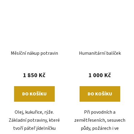
Měsíční nákup potravin
Humanitární balíček
1 850 Kč
1 000 Kč
DO KOŠÍKU
DO KOŠÍKU
Olej, kukuřice, rýže.
Při povodních a
Základní potraviny, které
zemětřeseních, sesuvech
tvoří páteř jídelníčku
půdy, požárech i ve