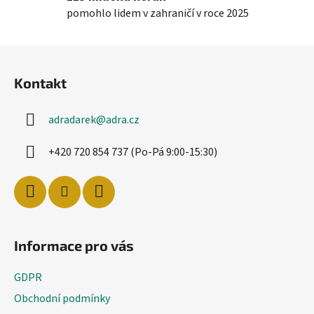
i
pomohlo lidem v zahraničí v roce 2025
s
u
Z
á
Kontakt
p
a
adradarek
@
adra.cz
t
í
+420 720 854 737 (Po-Pá 9:00-15:30)
Informace pro vás
GDPR
Obchodní podmínky