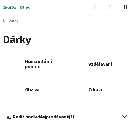
Přejít
Hledat
NÁKUPN
na
KOŠÍK
obsah
Domů
/
Dárky
Dárky
Humanitární
Vzdělávání
pomoc
Obživa
Zdraví
Ř
Řadit podle:
Nejprodávanější
a
z