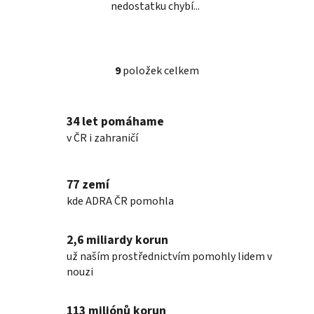
nedostatku chybí...
9
položek celkem
O
v
l
34 let pomáhame
á
v ČR i zahraničí
d
a
c
77 zemí
í
p
kde ADRA ČR pomohla
r
v
2,6 miliardy korun
k
už naším prostřednictvím pomohly lidem v
y
nouzi
v
ý
p
113 miliónů korun