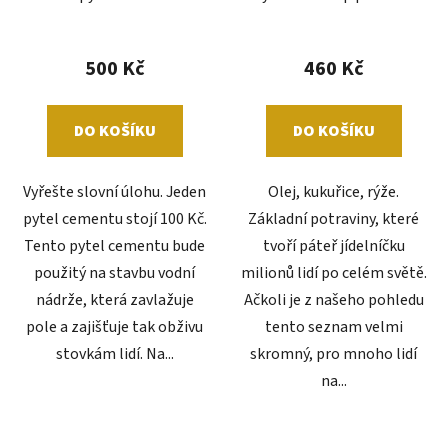
500 Kč
460 Kč
DO KOŠÍKU
DO KOŠÍKU
Vyřešte slovní úlohu. Jeden
Olej, kukuřice, rýže.
pytel cementu stojí 100 Kč.
Základní potraviny, které
Tento pytel cementu bude
tvoří páteř jídelníčku
použitý na stavbu vodní
milionů lidí po celém světě.
nádrže, která zavlažuje
Ačkoli je z našeho pohledu
pole a zajišťuje tak obživu
tento seznam velmi
stovkám lidí. Na...
skromný, pro mnoho lidí
na...