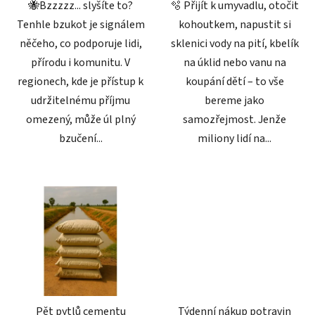
🐝Bzzzzz... slyšíte to?
🫧 Přijít k umyvadlu, otočit
Tenhle bzukot je signálem
kohoutkem, napustit si
něčeho, co podporuje lidi,
sklenici vody na pití, kbelík
přírodu i komunitu. V
na úklid nebo vanu na
regionech, kde je přístup k
koupání dětí – to vše
udržitelnému příjmu
bereme jako
omezený, může úl plný
samozřejmost. Jenže
bzučení...
miliony lidí na...
Pět pytlů cementu
Týdenní nákup potravin