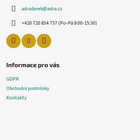
a
adradarek
@
adra.cz
t
í
+420 720 854 737 (Po-Pá 9:00-15:30)
Informace pro vás
GDPR
Obchodní podmínky
Kontakty