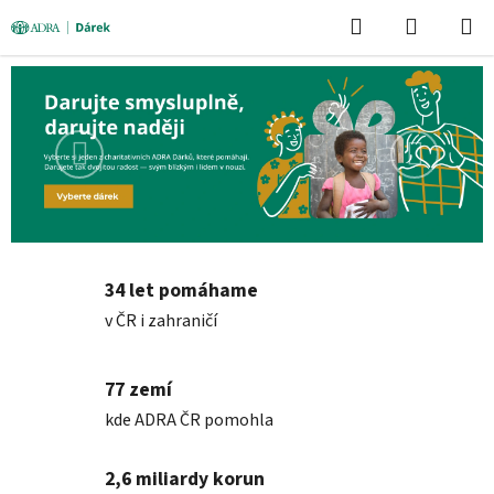
Přejít
Hledat
NÁKUPN
na
KOŠÍK
obsah
Předchozí
Následuj
34 let pomáhame
v ČR i zahraničí
77 zemí
kde ADRA ČR pomohla
2,6 miliardy korun