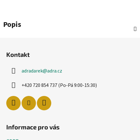
Popis
Z
á
Kontakt
p
a
adradarek
@
adra.cz
t
í
+420 720 854 737 (Po-Pá 9:00-15:30)
Informace pro vás