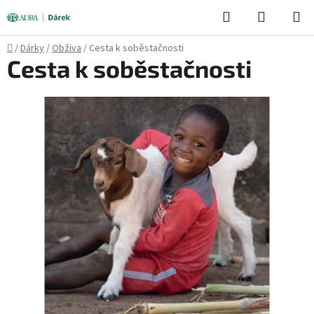
Přejít
Hledat
NÁKUPN
na
KOŠÍK
obsah
Domů
/
Dárky
/
Obživa
/
Cesta k soběstačnosti
Cesta k soběstačnosti